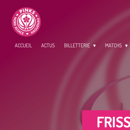
Passer
au
contenu
principal
ACCUEIL
ACTUS
BILLETTERIE
MATCHS
FRIS