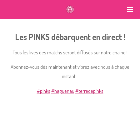
Passer
au
contenu
Les PINKS débarquent en direct !
principal
Tous les lives des matchs
seront diffusés sur notre chaîne !
Abonnez-vous dès maintenant et vibrez avec nous à chaque
instant :
#pinks
#haguenau
#terredepinks